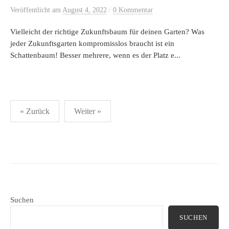
/
Veröffentlicht
am
August 4, 2022
0 Kommentar
Vielleicht der richtige Zukunftsbaum für deinen Garten? Was
jeder Zukunftsgarten kompromisslos braucht ist ein
Schattenbaum! Besser mehrere, wenn es der Platz e...
Seitennummerierung
« Zurück
Weiter »
der
Beiträge
Suchen
SUCHEN