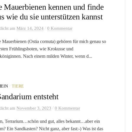
e Mauerbienen kennen und finde
s wie du sie unterstützen kannst
/
tlicht
am
März 14, 2024
0 Kommentar
 Mauerbienen (Ostia cornuta) gehören für mich genau so
rsten Frühlingsboten, wie Krokusse und
niginnen. Nach einem milden Winter, wenn d...
/
EIN
TIERE
Sandarium entsteht
/
tlicht
am
November 3, 2023
0 Kommentar
, Terrarium…schön und gut, alles bekannt…aber ein
m? Ein Sandkasten? Nicht ganz, aber fast:-) Was ist das