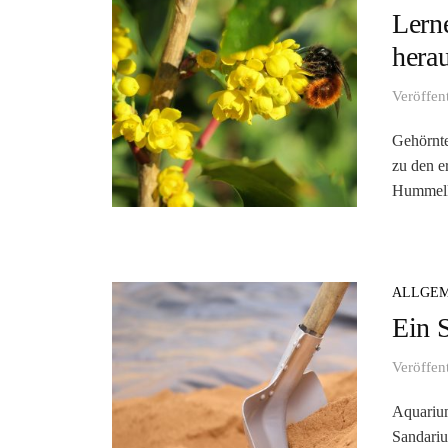
Lern
herau
Veröffen
Gehörnte
zu den e
Hummelkö
ALLGEM
Ein 
Veröffen
Aquarium
Sandariu