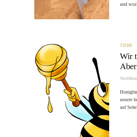
und wozu
TIERE
Wir 
Aber
Veröffen
Honigbie
unsere h
auf Seit