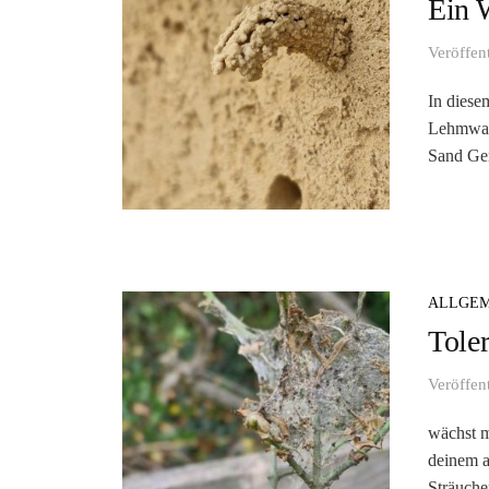
Ein 
Veröffen
In diese
Lehmwand
Sand Gemi
ALLGEM
Tole
Veröffen
wächst m
deinem a
Sträuche