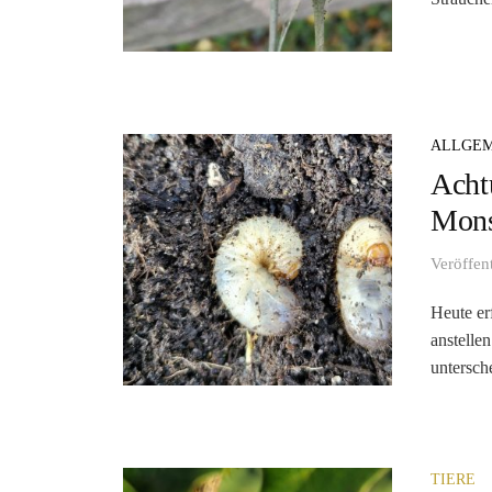
ALLGEM
Acht
Mons
Veröffen
Heute er
anstelle
untersche
TIERE