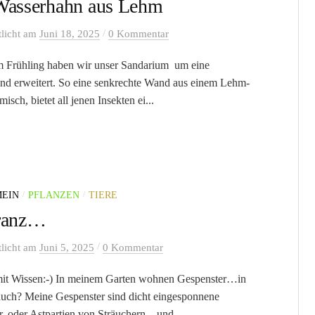
Wasserhahn aus Lehm
/
tlicht
am
Juni 18, 2025
0 Kommentar
m Frühling haben wir unser Sandarium um eine
 erweitert. So eine senkrechte Wand aus einem Lehm-
sch, bietet all jenen Insekten ei...
/
/
EIN
PFLANZEN
TIERE
ranz…
/
tlicht
am
Juni 5, 2025
0 Kommentar
it Wissen:-) In meinem Garten wohnen Gespenster…in
uch? Meine Gespenster sind dicht eingesponnene
r, oder Astpartien von Sträuchern…und ...