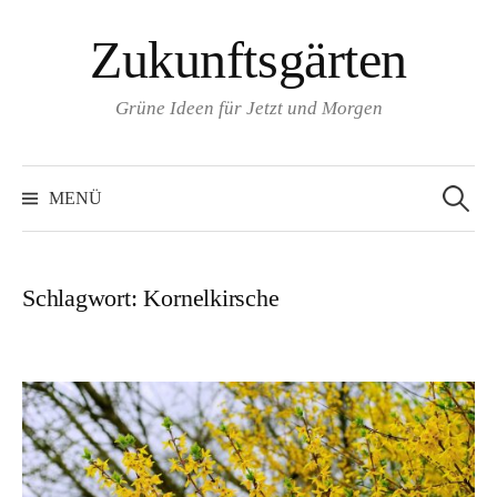
Zum
Zukunftsgärten
Inhalt
überspringen
Grüne Ideen für Jetzt und Morgen
Suchen
nach:
MENÜ
Schlagwort:
Kornelkirsche