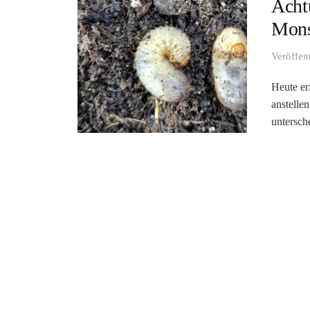
Acht
Mons
Veröffen
Heute er
anstelle
untersche