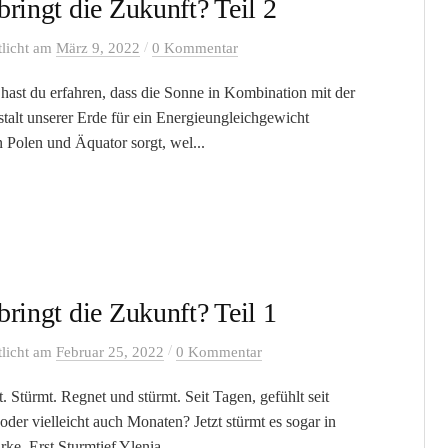
ringt die Zukunft? Teil 2
/
tlicht
am
März 9, 2022
0 Kommentar
1 hast du erfahren, dass die Sonne in Kombination mit der
talt unserer Erde für ein Energieungleichgewicht
 Polen und Äquator sorgt, wel...
ringt die Zukunft? Teil 1
/
tlicht
am
Februar 25, 2022
0 Kommentar
. Stürmt. Regnet und stürmt. Seit Tagen, gefühlt seit
der vielleicht auch Monaten? Jetzt stürmt es sogar in
ke. Erst Sturmtief Ylenia,...