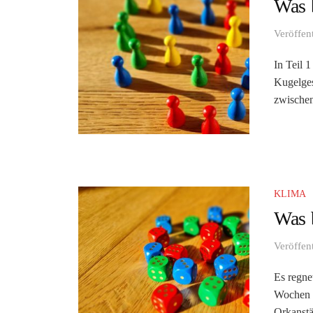
Was b
Veröffen
In Teil 
Kugelges
zwischen
KLIMA
Was b
Veröffen
Es regnet
Wochen o
Orkanstär